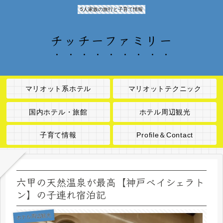
5人家族の旅行と子育て情報
チッチーファミリー
マリオット系ホテル
マリオットテクニック
国内ホテル・旅館
ホテル周辺観光
子育て情報
Profile＆Contact
六甲の天然温泉が最高【神戸ベイシェラト
ン】の子連れ宿泊記
ホテル周辺観光