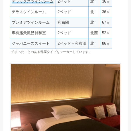
デラックスツインルーム
2ベッド
北
36㎡
テラスツインルーム
2ベッド
北
36㎡
プレミアツインルーム
和布団
北
67㎡
専有露天風呂付和室
2ベッド
北西
52㎡
ジャパニーズスイート
2ベッド＋和布団
北
86㎡
泊まったことのある部屋タイプをマーカーしています。