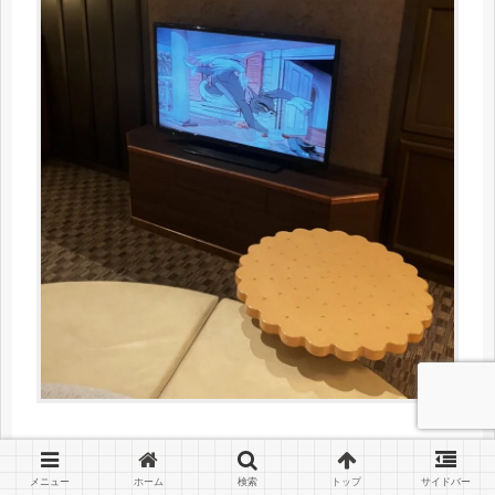
トムとジェリーのアニメが放映されていました。ク
ッキー型のテーブルが可愛い。
メニュー
ホーム
検索
トップ
サイドバー